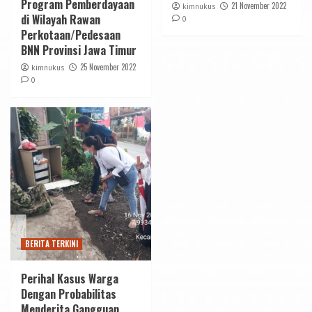
Program Pemberdayaan
21 November 2022
kimnukus
di Wilayah Rawan
0
Perkotaan/Pedesaan
BNN Provinsi Jawa Timur
25 November 2022
kimnukus
0
BERITA TERKINI
Perihal Kasus Warga
Dengan Probabilitas
Menderita Gangguan