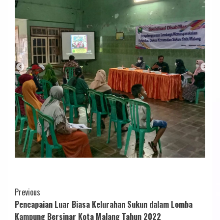
Continue
Previous
Pencapaian Luar Biasa Kelurahan Sukun dalam Lomba
Reading
Kampung Bersinar Kota Malang Tahun 2022