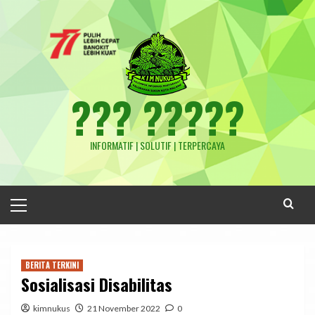
Skip
to
content
??? ?????
INFORMATIF | SOLUTIF | TERPERCAYA
Primary
Menu
BERITA TERKINI
Sosialisasi Disabilitas
kimnukus
21 November 2022
0